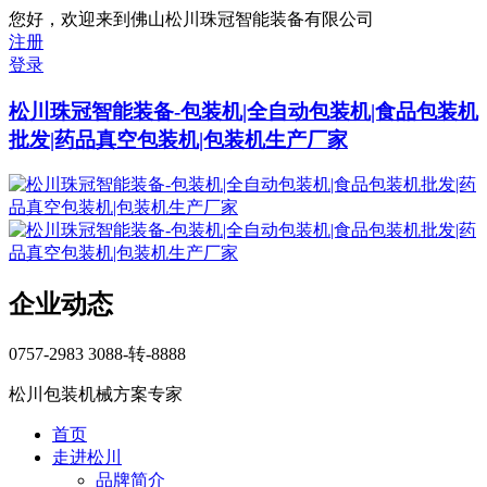
您好，欢迎来到佛山松川珠冠智能装备有限公司
注册
登录
松川珠冠智能装备-包装机|全自动包装机|食品包装机
批发|药品真空包装机|包装机生产厂家
企业动态
0757-2983 3088-转-8888
松川
包装机械方案专家
首页
走进松川
品牌简介