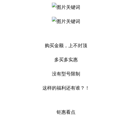
购买金额，上不封顶
多买多实惠
没有型号限制
这样的福利还有谁？！
钜惠看点