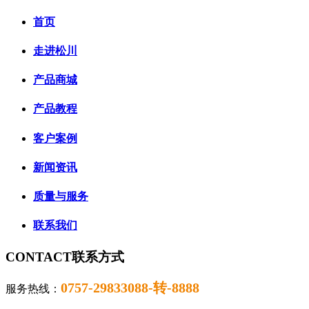
首页
走进松川
产品商城
产品教程
客户案例
新闻资讯
质量与服务
联系我们
CONTACT
联系方式
0757-29833088-转
-
8888
服务热线：