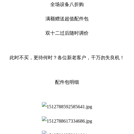
全场设备八折购
满额赠送超值配件包
双十二过后随时调价
此时不买，更待何时？各位新老客户，千万勿失良机！
配件包明细