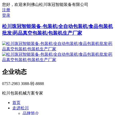
您好，欢迎来到佛山松川珠冠智能装备有限公司
注册
登录
松川珠冠智能装备-包装机|全自动包装机|食品包装机
批发|药品真空包装机|包装机生产厂家
企业动态
0757-2983 3088-转-8888
松川
包装机械方案专家
首页
走进松川
品牌简介