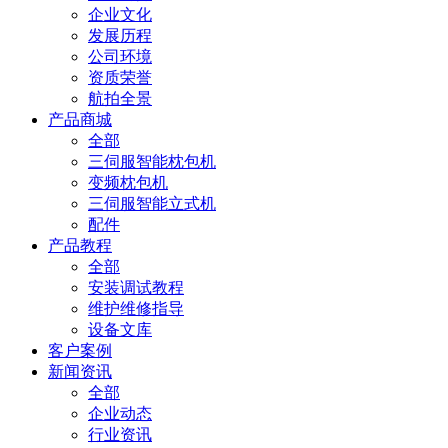
企业文化
发展历程
公司环境
资质荣誉
航拍全景
产品商城
全部
三伺服智能枕包机
变频枕包机
三伺服智能立式机
配件
产品教程
全部
安装调试教程
维护维修指导
设备文库
客户案例
新闻资讯
全部
企业动态
行业资讯