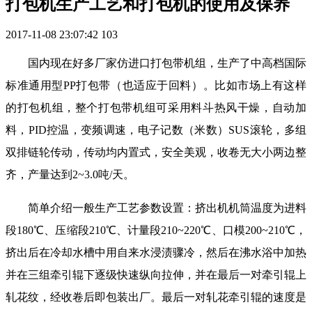
打包机生产工艺和打包机的使用及保养
2017-11-08 23:07:42
103
国内现在好多厂家仿进口打包带机组，生产了中高档国际
标准通用型PP打包带（也适应于回料）。比如市场上有这样
的打包机组，整个打包带机组可采用料斗热风干燥，自动加
料，PID控温，变频调速，电子记数（米数）SUS滚轮，多组
双排链轮传动，传动均内置式，安全美观，收卷无大小两边整
齐，产量达到2~3.0吨/天。
简单介绍一般生产工艺参数设置：挤出机机筒温度为进料
段180℃、压缩段210℃、计量段210~220℃、口模200~210℃，
挤出后在冷却水槽中用自来水浸渍骤冷，然后在沸水浴中加热
并在三组牵引辊下逐级快速纵向拉伸，并在最后一对牵引辊上
轧花纹，经收卷后即包装出厂。最后一对轧花牵引辊的速度是