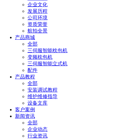
企业文化
发展历程
公司环境
资质荣誉
航拍全景
产品商城
全部
三伺服智能枕包机
变频枕包机
三伺服智能立式机
配件
产品教程
全部
安装调试教程
维护维修指导
设备文库
客户案例
新闻资讯
全部
企业动态
行业资讯