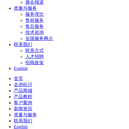
展会报道
质量与服务
服务理念
售前服务
售后服务
技术咨询
全国服务网点
联系我们
联系方式
人才招聘
招商政策
English
首页
走进松川
产品商城
产品教程
客户案例
新闻资讯
质量与服务
联系我们
English