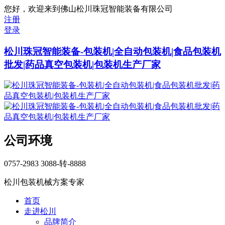
您好，欢迎来到佛山松川珠冠智能装备有限公司
注册
登录
松川珠冠智能装备-包装机|全自动包装机|食品包装机
批发|药品真空包装机|包装机生产厂家
公司环境
0757-2983 3088-转-8888
松川
包装机械方案专家
首页
走进松川
品牌简介