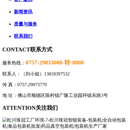
新闻资讯
质量与服务
联系我们
CONTACT
联系方式
0757-29833088-转
-
8888
服务热线：
联系人：（刘小姐）13818397532
传 真：0757-29973779
地 址：佛山市顺德区陈村镇广隆工业园环镇东路3号
ATTENTION
关注我们