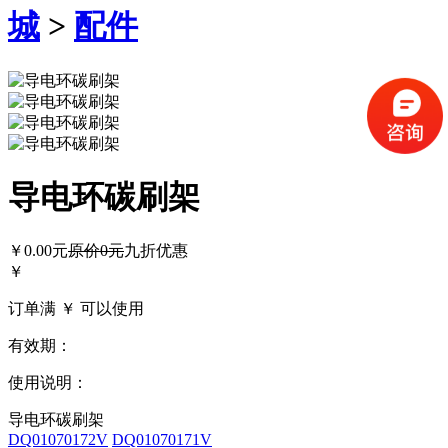
城
>
配件
导电环碳刷架
￥0.00元
原价
0
元
九折优惠
￥
订单满 ￥
可以使用
有效期：
使用说明：
导电环碳刷架
DQ01070172V
DQ01070171V