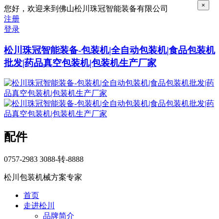
×
您好，欢迎来到佛山松川珠冠智能装备有限公司
注册
登录
松川珠冠智能装备-包装机|全自动包装机|食品包装机
批发|药品真空包装机|包装机生产厂家
配件
0757-2983 3088-转-8888
松川
包装机械方案专家
首页
走进松川
品牌简介