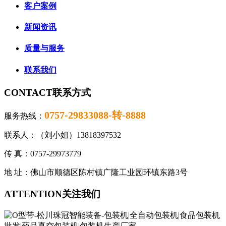
客户案例
新闻资讯
质量与服务
联系我们
CONTACT
联系方式
0757-29833088-转
-
8888
服务热线：
联系人：（刘小姐）13818397532
传 真：0757-29973779
地 址：佛山市顺德区陈村镇广隆工业园环镇东路3号
ATTENTION
关注我们