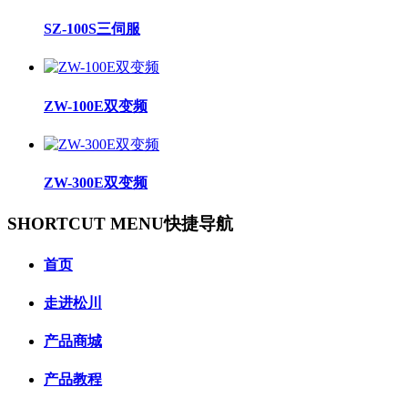
SZ-100S三伺服
ZW-100E双变频
ZW-300E双变频
SHORTCUT MENU
快捷导航
首页
走进松川
产品商城
产品教程